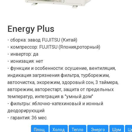
Energy Plus
- сборка: завод FUJITSU (Китай)
- компрессор: FUJITSU (Япония,роторный)
- инвертор: да
- ионизация: нет
- функции и особенности: осушение, вентиляция,
индикация загрязнения фильтра, турборежим,
автоочистка, экорежим, здоровый сон, 3 таймера,
авторежим, авторестарт, защита от предельных
температур, интеграция в "умный дом"
- фильтры: яблочно-катехиновый и ионный
деодорирующий
- гарантия: 36 мес.
Площ.
Холод
Тепло
Энерго
Шум
Ц