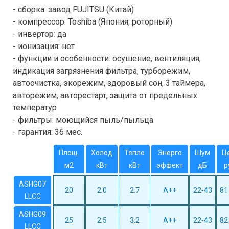
- сборка: завод FUJITSU (Китай)
- компрессор: Toshiba (Япония, роторный)
- инвертор: да
- ионизация: нет
- функции и особенности: осушение, вентиляция,
индикация загрязнения фильтра, турборежим,
автоочистка, экорежим, здоровый сон, 3 таймера,
авторежим, авторестарт, защита от предельных
температур
- фильтры: моющийся пыль/пыльца
- гарантия: 36 мес.
Площ.
Холод
Тепло
Энерго
Шум
Ц
м2
кВт
кВт
эффект
дБ
р
ASHG07
20
2.0
2.7
A++
22-43
81
LLCC
ASHG09
25
2.5
3.2
A++
22-43
82
LLCC