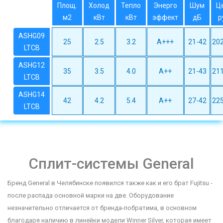
Площ.
Холод
Тепло
Энерго
Шум
Ц
м2
кВт
кВт
эффект
дБ
р
ASHG09
25
2.5
3.2
A+++
21-42
202
LTCB
ASHG12
35
3.5
4.0
A++
21-43
211
LTCB
ASHG14
42
4.2
5.4
A++
27-42
225
LTCB
Сплит-системы General
Бренд General в Челябинске появился также как и его брат Fujitsu -
после распада основной марки на две. Оборудование
незначительно отличается от бренда-побратима, в основном
благодаря наличию в линейки модели Winner Silver, которая имеет