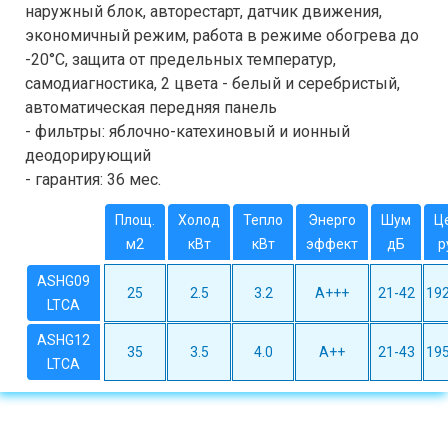
наружный блок, авторестарт, датчик движения,
экономичный режим, работа в режиме обогрева до
-20°С, защита от предельных температур,
самодиагностика, 2 цвета - белый и серебристый,
автоматическая передняя панель
- фильтры: яблочно-катехиновый и ионный
деодорирующий
- гарантия: 36 мес.
Площ.
Холод
Тепло
Энерго
Шум
Ц
м2
кВт
кВт
эффект
дБ
р
ASHG09
25
2.5
3.2
A+++
21-42
192
LTCA
ASHG12
35
3.5
4.0
A++
21-43
195
LTCA