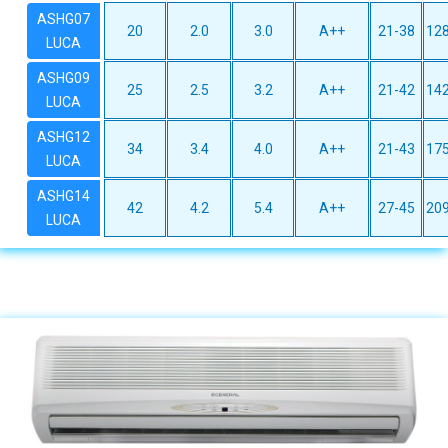
ASHG07
20
2.0
3.0
A++
21-38
128
LUCA
ASHG09
25
2.5
3.2
A++
21-42
142
LUCA
ASHG12
34
3.4
4.0
A++
21-43
175
LUCA
ASHG14
42
4.2
5.4
A++
27-45
209
LUCA