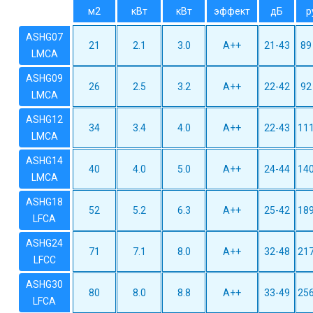
м2
кВт
кВт
эффект
дБ
р
ASHG07
21
2.1
3.0
A++
21-43
89
LMCA
ASHG09
26
2.5
3.2
A++
22-42
92
LMCA
ASHG12
34
3.4
4.0
A++
22-43
111
LMCA
ASHG14
40
4.0
5.0
A++
24-44
140
LMCA
ASHG18
52
5.2
6.3
A++
25-42
189
LFCA
ASHG24
71
7.1
8.0
A++
32-48
217
LFCC
ASHG30
80
8.0
8.8
A++
33-49
256
LFCA