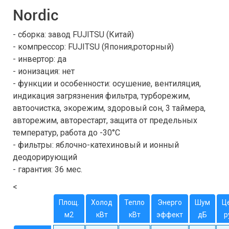
Nordic
- сборка: завод FUJITSU (Китай)
- компрессор: FUJITSU (Япония,роторный)
- инвертор: да
- ионизация: нет
- функции и особенности: осушение, вентиляция,
индикация загрязнения фильтра, турборежим,
автоочистка, экорежим, здоровый сон, 3 таймера,
авторежим, авторестарт, защита от предельных
температур, работа до -30°С
- фильтры: яблочно-катехиновый и ионный
деодорирующий
- гарантия: 36 мес.
<
Площ.
Холод
Тепло
Энерго
Шум
Ц
м2
кВт
кВт
эффект
дБ
р