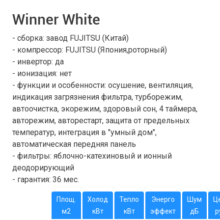
Winner White
- сборка: завод FUJITSU (Китай)
- компрессор: FUJITSU (Япония,роторный)
- инвертор: да
- ионизация: нет
- функции и особенности: осушение, вентиляция,
индикация загрязнения фильтра, турборежим,
автоочистка, экорежим, здоровый сон, 4 таймера,
авторежим, авторестарт, защита от предельных
температур, интеграция в "умный дом",
автоматическая передняя панель
- фильтры: яблочно-катехиновый и ионный
деодорирующий
- гарантия: 36 мес.
Площ.
Холод
Тепло
Энерго
Шум
Ц
м2
кВт
кВт
эффект
дБ
р