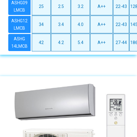
ASHG09
25
2.5
3.2
A++
22-43
128
LMCB
ASHG12
34
3.4
4.0
A++
22-43
145
LMCB
ASHG
42
4.2
5.4
A++
27-44
186
14LMCB