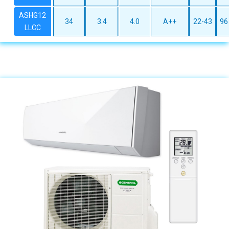
ASHG12
34
3.4
4.0
A++
22-43
96
LLCC