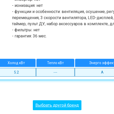
- ионизация: нет
- функции и особенности: вентиляция, осушение, рег
перемещения, 3 скорости вентилятора, LED-дисплей
таймер, пульт ДУ, набор аксессуаров в комплекте, 
- фильтры: нет
- гарантия: 36 мес.
Холод кВт
Тепло кВт
Энерго эффек
5.2
---
A
Выбрать другой бренд