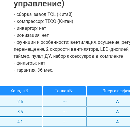
управление)
- сборка: завод TCL (Китай)
- компрессор: TECO (Китай)
- инвертор: нет
- ионизация: нет
- функции и особенности: вентиляция, осушение, рег
перемещения, 2 скорости вентилятора, LED-дисплей
таймер, пульт ДУ, набор аксессуаров в комплекте
- фильтры: нет
- гарантия: 36 мес.
Холод кВт
Тепло кВт
Энерго эффе
2.6
---
A
3.5
---
A
4.1
---
A