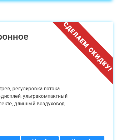
ронное
грев, регулировка потока,
D-дисплей, ультракомпактный
плекте, длинный воздуховод