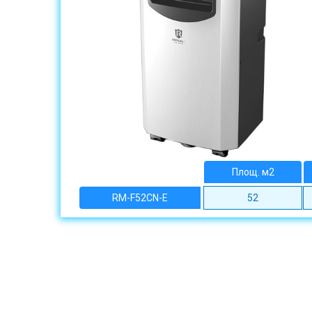
Площ. м2
RM-F52CN-E
52