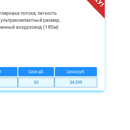
улировка потока, легкость
, ультракомпактный размер,
длинный воздуховод (1.85м)
т
Шум дБ
Цена руб.
50
34 299