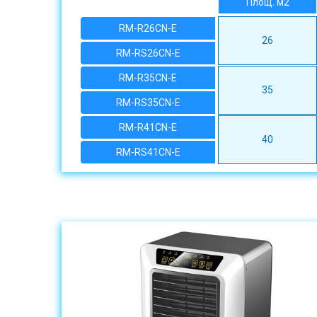
Площ. м2
RM-R26CN-E
26
RM-RS26CN-E
RM-R35CN-E
35
RM-RS35CN-E
RM-R41CN-E
40
RM-RS41CN-E