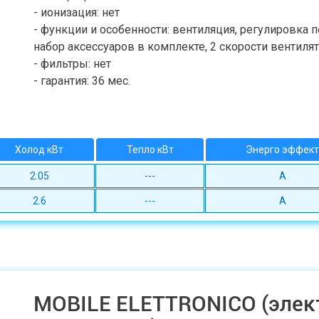
- ионизация: нет
- функции и особенности: вентиляция, регулировка 
набор аксессуаров в комплекте, 2 скорости вентиля
- фильтры: нет
- гарантия: 36 мес.
Холод кВт
Тепло кВт
Энерго эффект
2.05
---
A
2.6
---
A
MOBILE ELETTRONICO (элек