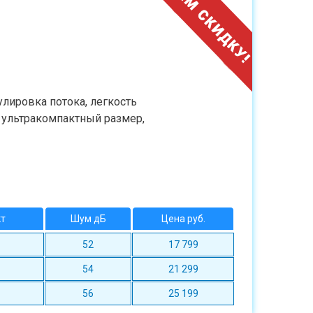
улировка потока, легкость
, ультракомпактный размер,
кт
Шум дБ
Цена руб.
52
17 799
54
21 299
56
25 199