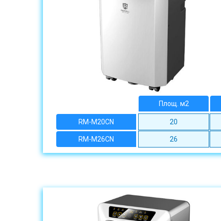
Площ. м2
RM-M20CN
20
RM-M26CN
26