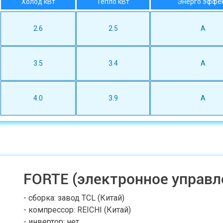
Холод кВт
Тепло кВт
Энерго эффе
2.6
2.5
A
3.5
3.4
A
4.0
3.9
A
FORTE (электронное управл
- сборка: завод TCL (Китай)
- компрессор: REICHI (Китай)
- инвертор: нет