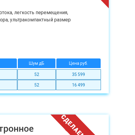
потока, легкость перемещения,
тора, ультракомпактный размер
Шум дБ
Цена руб.
52
35 599
52
16 499
тронное