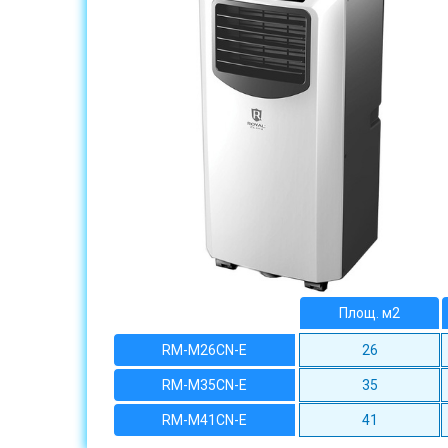
Площ. м2
RM-M26CN-E
26
RM-M35CN-E
35
RM-M41CN-E
41