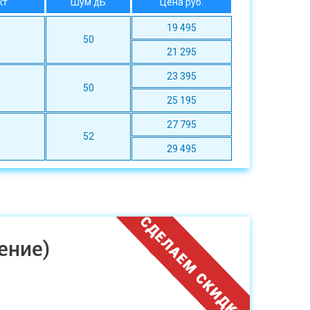
кт
Шум дБ
Цена руб.
19 495
50
21 295
23 395
50
25 195
27 795
52
29 495
ение)