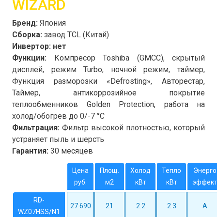
WIZARD
Бренд:
Япония
Сборка
:
завод TCL (Китай)
Инвертор: нет
Функции
:
Компресор Toshiba (GMCC), скрытый
дисплей, режим Turbo, ночной режим, таймер,
Функция разморозки «Defrosting», Авторестар,
Таймер, антикоррозийное покрытие
теплообменников Golden Protection, работа на
холод/обогрев до 0/-7 °C
Фильтрация
:
Фильтр высокой плотностью, который
устраняет пыль и шерсть
Гарантия
:
30 месяцев
Цена
Площ.
Холод
Тепло
Энерго
руб.
м2
кВт
кВт
эффек
RD-
27 690
21
2.2
2.3
A
WZ07HSS/N1