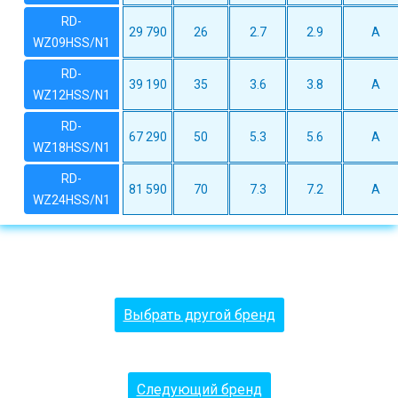
RD-
29 790
26
2.7
2.9
A
WZ09HSS/N1
RD-
39 190
35
3.6
3.8
A
WZ12HSS/N1
RD-
67 290
50
5.3
5.6
A
WZ18HSS/N1
RD-
81 590
70
7.3
7.2
A
WZ24HSS/N1
Выбрать другой бренд
Следующий бренд